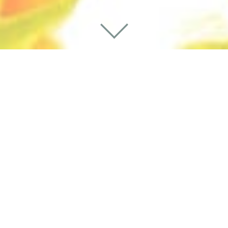
A-Z | DIE VISUALISIERUNG DES
THEMAS FOOD
BEEF! | DOPPELT SCHMECKT
BESSER
BEEF! | LECK MICH DOCH
BEEF! | ZÄRTLICHE
DREHMOMENTE